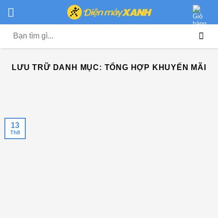
Chuyển
đến
nội
Tìm
dung
kiếm:
LƯU TRỮ DANH MỤC:
TỔNG HỢP KHUYẾN MÃI
13
Th8