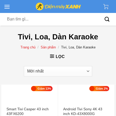
Chuyển
đến
nội
Tìm
dung
kiếm:
Tivi, Loa, Dàn Karaoke
Trang chủ
/
Sản phẩm
/
Tivi, Loa, Dàn Karaoke
LỌC
Giảm 13%
Giảm 2%
Smart Tivi Casper 43 inch
Android Tivi Sony 4K 43
43FX6200
inch KD-43X8000G