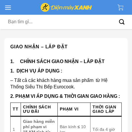
Chuyển
đến
nội
Tìm
dung
kiếm:
GIAO NHẬN – LẮP ĐẶT
1.
CHÍNH SÁCH GIAO NHẬN – LẮP ĐẶT
1. DỊCH VỤ ÁP DỤNG :
– Tất cả các khách hàng mua sản phẩm từ Hệ
Thống Siêu Thị Bếp Eurocook.
2. PHẠM VI ÁP DỤNG & THỜI GIAN GIAO HÀNG :
CHÍNH SÁCH
THỜI GIAN
TT
PHẠM VI
ƯU ĐÃI
GIAO LẮP
Giao hàng miễn
phí phạm vi
Bán kính
≤
10
1
Tối đa 4 giờ
15 KM tính từ
km