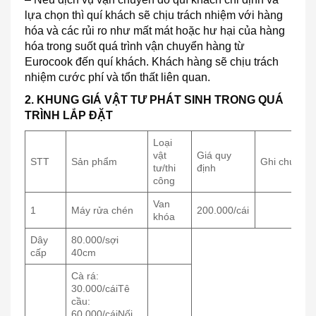
lựa chọn thì quí khách sẽ chịu trách nhiệm với hàng
hóa và các rủi ro như mất mát hoặc hư hại của hàng
hóa trong suốt quá trình vận chuyển hàng từ
Eurocook đến quí khách. Khách hàng sẽ chịu trách
nhiệm cước phí và tổn thất liên quan.
2. KHUNG GIÁ VẬT TƯ PHÁT SINH TRONG QUÁ
TRÌNH LẮP ĐẶT
Loại
vật
Giá quy
STT
Sản phẩm
Ghi chú
tư/thi
định
công
Van
1
Máy rửa chén
200.000/cái
khóa
Dây
80.000/sợi
cấp
40cm
Cà rá:
30.000/cáiTê
cầu:
60.000/cáiNối