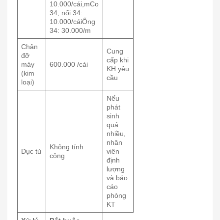
10.000/cái,mCo
34, nối 34:
10.000/cáiỐng
34: 30.000/m
Chân
Cung
đỡ
cấp khi
máy
600.000 /cái
KH yêu
(kim
cầu
loại)
Nếu
phát
sinh
quá
nhiều,
nhân
Không tính
Đục tủ
viên
công
định
lượng
và báo
cáo
phòng
KT