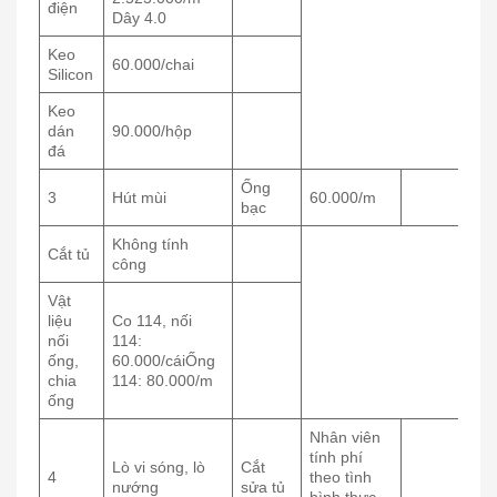
điện
Dây 4.0
Keo
60.000/chai
Silicon
Keo
dán
90.000/hộp
đá
Ống
3
Hút mùi
60.000/m
bạc
Không tính
Cắt tủ
công
Vật
liệu
Co 114, nối
nối
114:
ống,
60.000/cáiỐng
chia
114: 80.000/m
ống
Nhân viên
tính phí
Lò vi sóng, lò
Cắt
4
theo tình
nướng
sửa tủ
hình thực