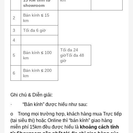
showroom
Bán kính
≤
15
2
km
3
Tối đa 6 giờ
4
Tối đa 24
Bán kính
≤
100
5
giờTối đa 48
km
giờ
Bán kính
≤
200
6
km
Ghi chú & Diễn giải:
· “Bán kính” được hiểu như sau:
o Trong mọi trường hợp, khách hàng mua Trực tiếp
(tại siêu thị) hoặc Online thì “bán kính” giao hàng
miễn phí 15km đều được hiểu là
khoảng cách tính