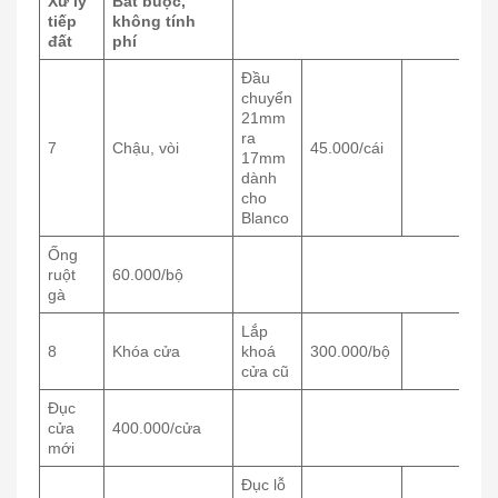
Xử lý
Bắt buộc,
tiếp
không tính
đất
phí
Đầu
chuyển
21mm
ra
7
Chậu, vòi
45.000/cái
17mm
dành
cho
Blanco
Ống
ruột
60.000/bộ
gà
Lắp
8
Khóa cửa
khoá
300.000/bộ
cửa cũ
Đục
cửa
400.000/cửa
mới
Đục lỗ