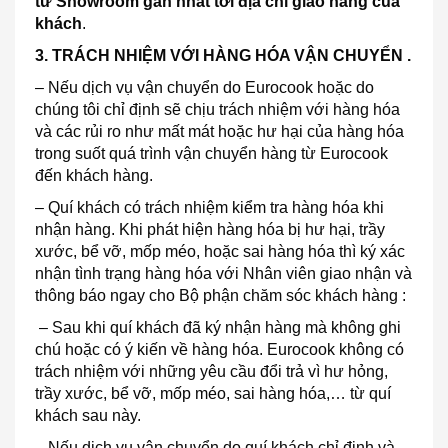
từ Showroom gần nhất tới địa chỉ giao hàng của
khách
.
3. TRÁCH NHIỆM VỚI HÀNG HÓA VẬN CHUYỂN .
– Nếu dịch vụ vận chuyển do Eurocook hoặc do
chúng tôi chỉ định sẽ chịu trách nhiệm với hàng hóa
và các rủi ro như mất mát hoặc hư hại của hàng hóa
trong suốt quá trình vận chuyển hàng từ Eurocook
đến khách hàng.
– Quí khách có trách nhiệm kiểm tra hàng hóa khi
nhận hàng. Khi phát hiện hàng hóa bị hư hại, trầy
xước, bể vỡ, mốp méo, hoặc sai hàng hóa thì ký xác
nhận tình trạng hàng hóa với Nhân viên giao nhận và
thông báo ngay cho Bộ phận chăm sóc khách hàng :
– Sau khi quí khách đã ký nhận hàng mà không ghi
chú hoặc có ý kiến về hàng hóa. Eurocook không có
trách nhiệm với những yêu cầu đổi trả vì hư hỏng,
trầy xước, bể vỡ, mốp méo, sai hàng hóa,… từ quí
khách sau này.
– Nếu dịch vụ vận chuyển do quí khách chỉ định và