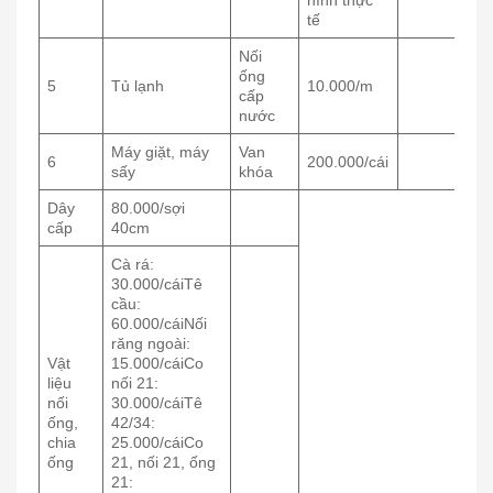
tế
Nối
ống
5
Tủ lạnh
10.000/m
cấp
nước
Máy giặt, máy
Van
6
200.000/cái
sấy
khóa
Dây
80.000/sợi
cấp
40cm
Cà rá:
30.000/cáiTê
cầu:
60.000/cáiNối
răng ngoài:
Vật
15.000/cáiCo
liệu
nối 21:
nối
30.000/cáiTê
ống,
42/34:
chia
25.000/cáiCo
ống
21, nối 21, ống
21: