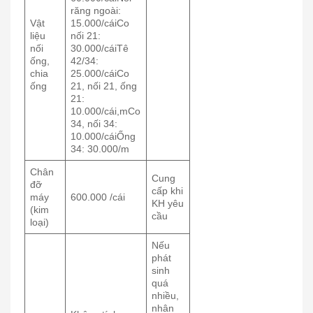
răng ngoài:
Vật
15.000/cáiCo
liệu
nối 21:
nối
30.000/cáiTê
ống,
42/34:
chia
25.000/cáiCo
ống
21, nối 21, ống
21:
10.000/cái,mCo
34, nối 34:
10.000/cáiỐng
34: 30.000/m
Chân
Cung
đỡ
cấp khi
máy
600.000 /cái
KH yêu
(kim
cầu
loại)
Nếu
phát
sinh
quá
nhiều,
nhân