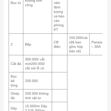
Không tính
Đục tủ
viên
công
định
lượng
và báo
cáo
phòng
KT
150.000/cái
CB
(đã bao
Panasonic2
2
Bếp
điện
gồm hộp
– 30A
bảo vệ)
300.000/ cắt
Cắt đá
mới200.000/
cắt nới lỗ cũ
Đục
bê
200.000
tông
Ghép
200.000 không
đá
tính vật tư
15.000/m Dây
Dây
2.525.000/m