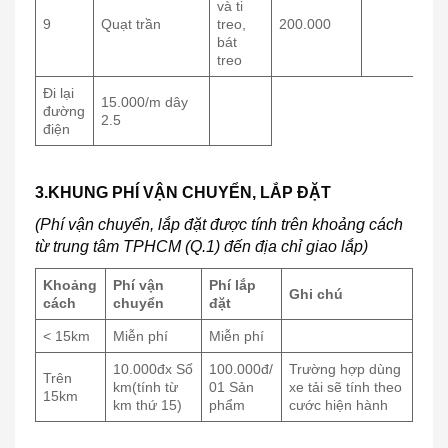
và ti
9
Quạt trần
treo,
200.000
bát
treo
Đi lại
15.000/m dây
đường
2.5
điện
3.KHUNG PHÍ VẬN CHUYỂN, LẮP ĐẶT
(Phí vận chuyển, lắp đặt được tính trên khoảng cách
từ trung tâm TPHCM (Q.1) đến địa chỉ giao lắp)
Khoảng
Phí vận
Phí lắp
Ghi chú
cách
chuyển
đặt
< 15km
Miễn phí
Miễn phí
10.000đx Số
100.000đ/
Trường hợp dùng
Trên
km(tính từ
01 Sản
xe tải sẽ tính theo
15km
km thứ 15)
phẩm
cước hiện hành