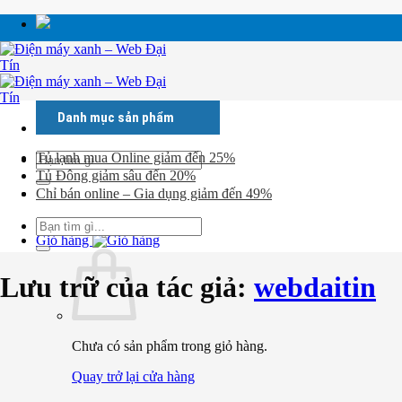
Chuyển
đến
nội
dung
Danh mục sản phẩm
Tìm
Tủ lạnh mua Online giảm đến 25%
kiếm:
Tủ Đông giảm sâu đến 20%
Chỉ bán online – Gia dụng giảm đến 49%
Lịch sử
đơn hàng
Tìm
kiếm:
Giỏ hàng
Lưu trữ của tác giả:
webdaitin
Chưa có sản phẩm trong giỏ hàng.
Quay trở lại cửa hàng