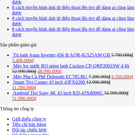
được
8 cách truyền hình ảnh từ điện thoại lên tivi dễ dàng ai cũng làm
được
8 cách truyền hình ảnh từ điện thoại lên tivi dễ dàng ai cũng làm
được
8 cách truyền hình ảnh từ điện thoại lên tivi dễ dàng ai cũng làm
được
Sản phẩm giảm giá
Tủ lạnh Aqua Inverter 456 lít AQR-IG525AM GB
5.700.000
₫
5.400.000
₫
Máy lọc nước RO nóng lạnh Cuckoo CP-QRP2001SW 4 lõi
52.990.000
₫
48.990.000
₫
Máy Pha Cà Phê Delonghi EC785.BG
7.200.000
₫
6.500.000
₫
Smart Tivi Casper 43 inch 43FX6200
12.900.000
₫
11.200.000
₫
Android Tivi Sony 4K 43 inch KD-43X8000G
52.990.000
₫
51.990.000
₫
Thông tin công ty
Giới thiệu công ty
Tiêu chí bán hàng
Đối tác chiến lược