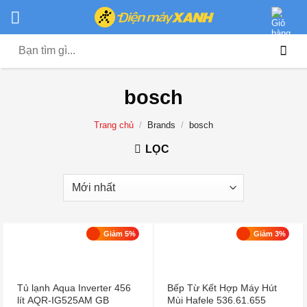
Chuyển
đến
nội
Tìm
dung
kiếm:
bosch
Trang chủ
/
Brands
/
bosch
LỌC
Giảm 5%
Giảm 3%
Tủ lạnh Aqua Inverter 456
Bếp Từ Kết Hợp Máy Hút
lít AQR-IG525AM GB
Mùi Hafele 536.61.655