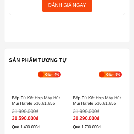
ĐÁNH GIÁ NGAY
thân thiện với môi trường.
SẢN PHẨM TƯƠNG TỰ
Giảm 4%
Giảm 5%
2. Tính năng ưu việt của bếp từ Bosch
PVS851FB1E
Bếp Từ Kết Hợp Máy Hút
Bếp Từ Kết Hợp Máy Hút
Bếp từ Bosch PVS851FB1E
cao cấp được trang bị
Mùi Hafele 536.61.655
Mùi Hafele 536.61.655
rất nhiều tính năng hiện đại giúp công việc nấu nướng
31.990.000
₫
31.990.000
₫
trở lên dễ dàng thuận tiện và nhanh chóng hơn.Các
30.590.000
₫
30.290.000
₫
tính năng có thể kể đến như:
Quà 1.400.000đ
Quà 1.700.000đ
Bếp từ Bosch PVS851FB1E
thiết kế bảng điều khiển