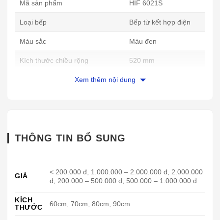
Mã sản phẩm
HIF 6021S
Loại bếp
Bếp từ kết hợp điện
Màu sắc
Màu đen
Kích thước chiều rộng
520 mm
Kích thước chiều dài
Xem thêm nội dung
590 mm
Kích thước vùng nấu thứ 1 :
180 mm
Kích thước vùng nấu thứ 2
180 mm
THÔNG TIN BỔ SUNG
Kích thước vùng nấu thứ 3
230 mm
Bosch là thương hiệu thiết bị
bếp từ
hàng đầu thế
giới, nổi bật với chất lượng tốt, tính năng vượt trội và
< 200.000 đ, 1.000.000 – 2.000.000 đ, 2.000.000
GIÁ
đ, 200.000 – 500.000 đ, 500.000 – 1.000.000 đ
độ an toàn cao được rất nhiều khách hàng tin dùng.
Sự ra đời của
Bosch PVS851FB1E
đi kèm với nhiều
KÍCH
tính năng mới mẻ làm hài lòng nhiều người tiêu dùng
60cm, 70cm, 80cm, 90cm
THƯỚC
Việt.