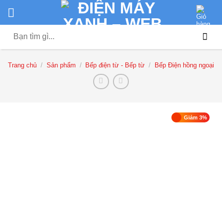
Chuyển
đến
nội
Tìm
dung
kiếm:
Trang chủ
/
Sản phẩm
/
Bếp điện từ - Bếp từ
/
Bếp Điện hồng ngoại
Giảm 3%