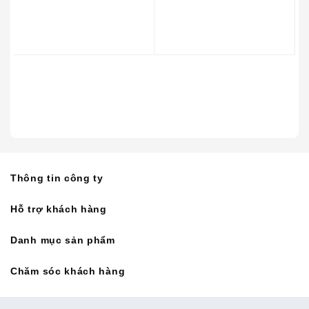
DirectSelect cao cấp với 17 cấp độ nấu ăn, 4 mức
nhiệt chuyên xào rán
4 vùng nấu cảm ứng chức năng Booster cho từng khu
vực:
– 1 Vùng nấu có đường kính 21 cm công suất 2.2kW
– 1 vùng nấu đường kính 21 cm công suất 2.2kW
– 1 vùng nấu đường kính 28 cm công suất 2.6kW
– 1 vùng nấu đường kính 14.5 cm công suất 1.4kW
Chức năng Auto Start nhận diện vùng nấu.
Thông tin công ty
Hỗ trợ khách hàng
Danh mục sản phẩm
Chăm sóc khách hàng