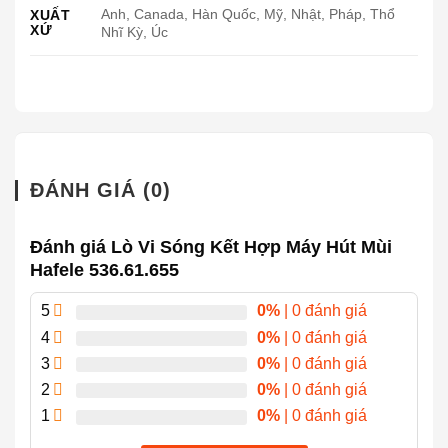
Anh, Canada, Hàn Quốc, Mỹ, Nhật, Pháp, Thổ
XUẤT
XỨ
Nhĩ Kỳ, Úc
ĐÁNH GIÁ (0)
Đánh giá Lò Vi Sóng Kết Hợp Máy Hút Mùi
Hafele 536.61.655
1. Bề mặt bếp từ Bosch PVS851FB1E
5
0%
| 0 đánh giá
Mặt kính thiết kế màu đen sang trọng SCHOTT
CERAN sản xuất tại Mainz – Đức, một loại gốm kính
4
0%
| 0 đánh giá
cao cấp được làm từ gốm sứ thủy tinh đặc biệt
3
0%
| 0 đánh giá
giúp
bếp từ Bosch PVS851FB1E
có khả năng chịu
2
0%
| 0 đánh giá
lực, chịu nhiệt và khả năng va đập tốt, chống lại những
1
0%
| 0 đánh giá
cú sốc nhiệt đột ngột lên đến 750°C và đặc biệt không
chứa các kim loại nặng độc hại asen và antimon rất